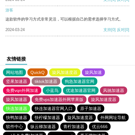
游客
这款软件的学习方式非常灵活，可以根据自己的需求选择学习方式。
2024-03-24
支持
[0]
反对
[0]
友情链接
网站地图
QuickQ
旋风加速度器
旋风加速
坚果加速器
tiktok加速器
狗急加速器官网
免费vqn外网加速
小蓝鸟
优途加速器官网
风驰加速器
旋风加速器
免费vps加速器外网苹果版
旋风加速度器
快连加速器
快连加速器官网入口
原子加速器
快鸭加速器
快柠檬加速器
旋风加速度器
外网网址导航
软件中心
纵云梯加速器
青柠加速器
优云666