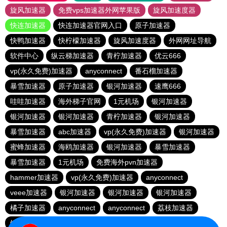
旋风加速器
免费vps加速器外网苹果版
旋风加速度器
快连加速器
快连加速器官网入口
原子加速器
快鸭加速器
快柠檬加速器
旋风加速度器
外网网址导航
软件中心
纵云梯加速器
青柠加速器
优云666
vp(永久免费)加速器
anyconnect
番石榴加速器
暴雪加速器
原子加速器
银河加速器
速鹰666
哇哇加速器
海外梯子官网
1元机场
银河加速器
银河加速器
银河加速器
青柠加速器
银河加速器
暴雪加速器
abc加速器
vp(永久免费)加速器
银河加速器
蜜蜂加速器
海鸥加速器
银河加速器
暴雪加速器
暴雪加速器
1元机场
免费海外pvn加速器
hammer加速器
vp(永久免费)加速器
anyconnect
veee加速器
银河加速器
银河加速器
银河加速器
橘子加速器
anyconnect
anyconnect
荔枝加速器
银河加速器