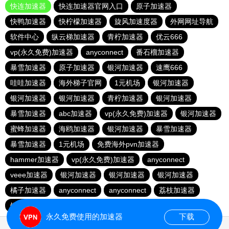
快连加速器
快连加速器官网入口
原子加速器
快鸭加速器
快柠檬加速器
旋风加速度器
外网网址导航
软件中心
纵云梯加速器
青柠加速器
优云666
vp(永久免费)加速器
anyconnect
番石榴加速器
暴雪加速器
原子加速器
银河加速器
速鹰666
哇哇加速器
海外梯子官网
1元机场
银河加速器
银河加速器
银河加速器
青柠加速器
银河加速器
暴雪加速器
abc加速器
vp(永久免费)加速器
银河加速器
蜜蜂加速器
海鸥加速器
银河加速器
暴雪加速器
暴雪加速器
1元机场
免费海外pvn加速器
hammer加速器
vp(永久免费)加速器
anyconnect
veee加速器
银河加速器
银河加速器
银河加速器
橘子加速器
anyconnect
anyconnect
荔枝加速器
银河加速器
永久免费使用的加速器
下载