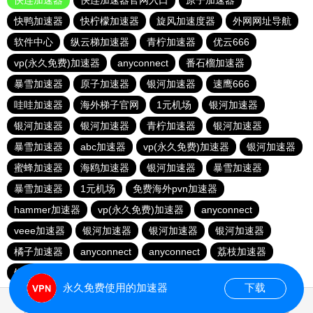
快连加速器
快连加速器官网入口
原子加速器
快鸭加速器
快柠檬加速器
旋风加速度器
外网网址导航
软件中心
纵云梯加速器
青柠加速器
优云666
vp(永久免费)加速器
anyconnect
番石榴加速器
暴雪加速器
原子加速器
银河加速器
速鹰666
哇哇加速器
海外梯子官网
1元机场
银河加速器
银河加速器
银河加速器
青柠加速器
银河加速器
暴雪加速器
abc加速器
vp(永久免费)加速器
银河加速器
蜜蜂加速器
海鸥加速器
银河加速器
暴雪加速器
暴雪加速器
1元机场
免费海外pvn加速器
hammer加速器
vp(永久免费)加速器
anyconnect
veee加速器
银河加速器
银河加速器
银河加速器
橘子加速器
anyconnect
anyconnect
荔枝加速器
银河加速器
永久免费使用的加速器
下载
1.613452s