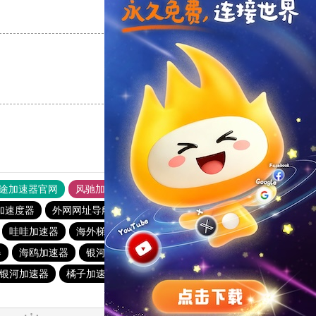
支持
[0]
反对
[0]
支持
[0]
反对
[0]
途加速器官网
风驰加速器
旋风加速器
加速度器
外网网址导航
软件中心
纵云梯加速器
哇哇加速器
海外梯子官网
1元机场
银河加速器
器
海鸥加速器
银河加速器
暴雪加速器
暴雪加速器
银河加速器
橘子加速器
anyconnect
anyconnect