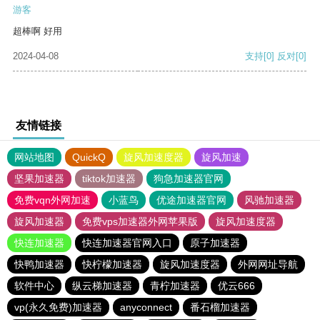
游客
超棒啊 好用
2024-04-08
支持
[0]
反对
[0]
友情链接
网站地图
QuickQ
旋风加速度器
旋风加速
坚果加速器
tiktok加速器
狗急加速器官网
免费vqn外网加速
小蓝鸟
优途加速器官网
风驰加速器
旋风加速器
免费vps加速器外网苹果版
旋风加速度器
快连加速器
快连加速器官网入口
原子加速器
快鸭加速器
快柠檬加速器
旋风加速度器
外网网址导航
软件中心
纵云梯加速器
青柠加速器
优云666
vp(永久免费)加速器
anyconnect
番石榴加速器