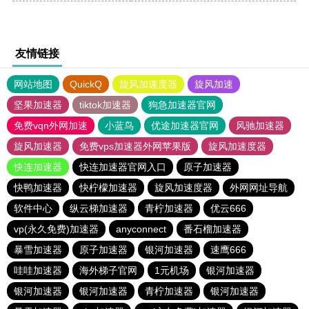
友情链接
网站地图
QuickQ
旋风加速度器
旋风加速
坚果加速器
tiktok加速器
狗急加速器官网
免费vqn外网加速
小蓝鸟
优途加速器官网
风驰加速器
旋风加速器
免费vps加速器外网苹果版
旋风加速度器
快连加速器
快连加速器官网入口
原子加速器
快鸭加速器
快柠檬加速器
旋风加速度器
外网网址导航
软件中心
纵云梯加速器
青柠加速器
优云666
vp(永久免费)加速器
anyconnect
番石榴加速器
暴雪加速器
原子加速器
银河加速器
速鹰666
哇哇加速器
海外梯子官网
1元机场
银河加速器
银河加速器
银河加速器
青柠加速器
银河加速器