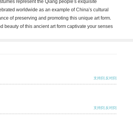
ostumes represent the Qiang people's exquisite
lebrated worldwide as an example of China's cultural
nce of preserving and promoting this unique art form.
d beauty of this ancient art form captivate your senses
支持
[0]
反对
[0]
支持
[0]
反对
[0]