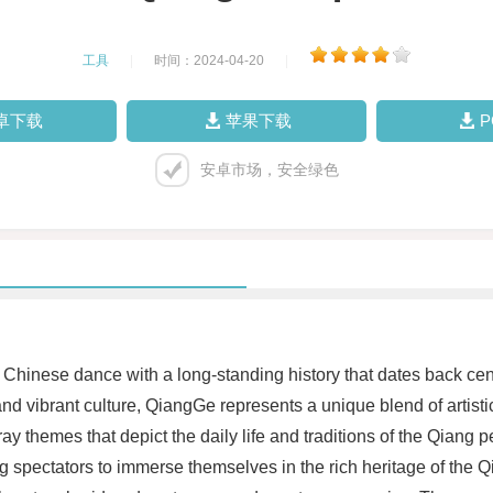
工具
|
时间：2024-04-20
|
卓下载
苹果下载
安卓市场，安全绿色
 Chinese dance with a long-standing history that dates back cent
t and vibrant culture, QiangGe represents a unique blend of artist
ay themes that depict the daily life and traditions of the Qiang
g spectators to immerse themselves in the rich heritage of the Qi