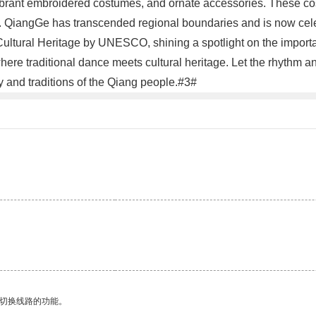
 vibrant embroidered costumes, and ornate accessories. These c
ots. QiangGe has transcended regional boundaries and is now ce
 Cultural Heritage by UNESCO, shining a spotlight on the importa
re traditional dance meets cultural heritage. Let the rhythm an
y and traditions of the Qiang people.#3#
动切换线路的功能。