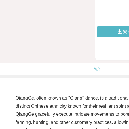
安
简介
QiangGe, often known as "Qiang" dance, is a traditional
distinct Chinese ethnicity known for their resilient spiri
QiangGe gracefully execute intricate movements to portr
farming, hunting, and other customary practices, allowin