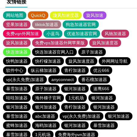
友情链接
网站地图
QuickQ
旋风加速度器
旋风加速
坚果加速器
tiktok加速器
狗急加速器官网
免费vqn外网加速
小蓝鸟
优途加速器官网
风驰加速器
旋风加速器
免费vps加速器外网苹果版
旋风加速度器
快连加速器
快连加速器官网入口
原子加速器
快鸭加速器
快柠檬加速器
旋风加速度器
外网网址导航
软件中心
纵云梯加速器
青柠加速器
优云666
vp(永久免费)加速器
anyconnect
番石榴加速器
暴雪加速器
原子加速器
银河加速器
速鹰666
哇哇加速器
海外梯子官网
1元机场
银河加速器
银河加速器
银河加速器
青柠加速器
银河加速器
暴雪加速器
abc加速器
vp(永久免费)加速器
银河加速器
蜜蜂加速器
海鸥加速器
银河加速器
暴雪加速器
暴雪加速器
1元机场
免费海外pvn加速器