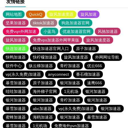
友情链接
网站地图
QuickQ
旋风加速度器
旋风加速
坚果加速器
tiktok加速器
狗急加速器官网
免费vqn外网加速
小蓝鸟
优途加速器官网
风驰加速器
旋风加速器
免费vps加速器外网苹果版
旋风加速度器
快连加速器
快连加速器官网入口
原子加速器
快鸭加速器
快柠檬加速器
旋风加速度器
外网网址导航
软件中心
纵云梯加速器
青柠加速器
优云666
vp(永久免费)加速器
anyconnect
番石榴加速器
暴雪加速器
原子加速器
银河加速器
速鹰666
哇哇加速器
海外梯子官网
1元机场
银河加速器
银河加速器
银河加速器
青柠加速器
银河加速器
暴雪加速器
abc加速器
vp(永久免费)加速器
银河加速器
蜜蜂加速器
海鸥加速器
银河加速器
暴雪加速器
暴雪加速器
1元机场
免费海外pvn加速器