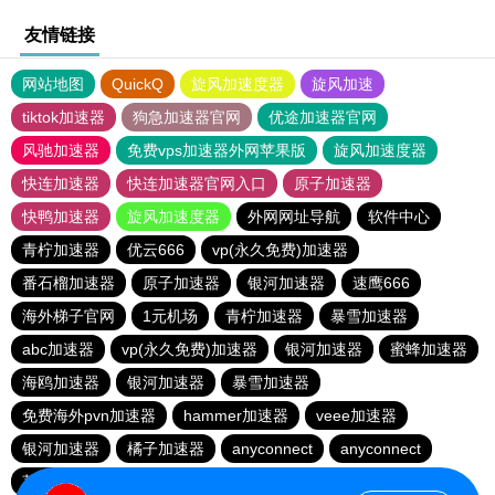
友情链接
网站地图
QuickQ
旋风加速度器
旋风加速
tiktok加速器
狗急加速器官网
优途加速器官网
风驰加速器
免费vps加速器外网苹果版
旋风加速度器
快连加速器
快连加速器官网入口
原子加速器
快鸭加速器
旋风加速度器
外网网址导航
软件中心
青柠加速器
优云666
vp(永久免费)加速器
番石榴加速器
原子加速器
银河加速器
速鹰666
海外梯子官网
1元机场
青柠加速器
暴雪加速器
abc加速器
vp(永久免费)加速器
银河加速器
蜜蜂加速器
海鸥加速器
银河加速器
暴雪加速器
免费海外pvn加速器
hammer加速器
veee加速器
银河加速器
橘子加速器
anyconnect
anyconnect
荔枝加速器