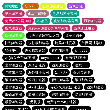
网站地图
QuickQ
旋风加速度器
旋风加速
坚果加速器
tiktok加速器
狗急加速器官网
免费vqn外网加速
小蓝鸟
优途加速器官网
风驰加速器
旋风加速器
免费vps加速器外网苹果版
旋风加速度器
快连加速器
快连加速器官网入口
原子加速器
快鸭加速器
快柠檬加速器
旋风加速度器
外网网址导航
软件中心
纵云梯加速器
青柠加速器
优云666
vp(永久免费)加速器
anyconnect
番石榴加速器
暴雪加速器
原子加速器
银河加速器
速鹰666
哇哇加速器
海外梯子官网
1元机场
银河加速器
银河加速器
银河加速器
青柠加速器
银河加速器
暴雪加速器
abc加速器
vp(永久免费)加速器
银河加速器
蜜蜂加速器
海鸥加速器
银河加速器
暴雪加速器
暴雪加速器
1元机场
免费海外pvn加速器
hammer加速器
vp(永久免费)加速器
anyconnect