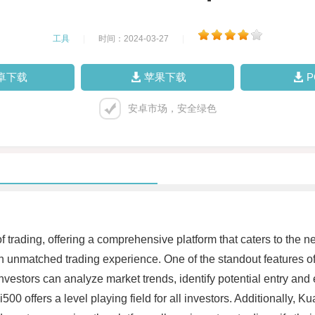
工具
|
时间：2024-03-27
|
卓下载
苹果下载
安卓市场，安全绿色
rading, offering a comprehensive platform that caters to the ne
n unmatched trading experience. One of the standout features of 
vestors can analyze market trends, identify potential entry and 
00 offers a level playing field for all investors. Additionally, 