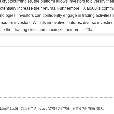
ryptocurrencies, the platform allows investors to diversify their
 potentially increase their returns. Furthermore, Kuai500 is comm
ogies, investors can confidently engage in trading activities wit
modern investors. With its innovative features, diverse investmen
e their trading skills and maximize their profits.#3#
我以前经常加班，现在有了这个app，我可以提前下班，有更多的时间陪伴家人。