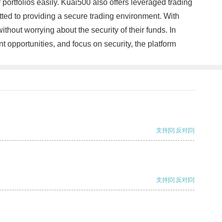
 portfolios easily. Kuai500 also offers leveraged trading
itted to providing a secure trading environment. With
hout worrying about the security of their funds. In
t opportunities, and focus on security, the platform
支持
[0]
反对
[0]
支持
[0]
反对
[0]