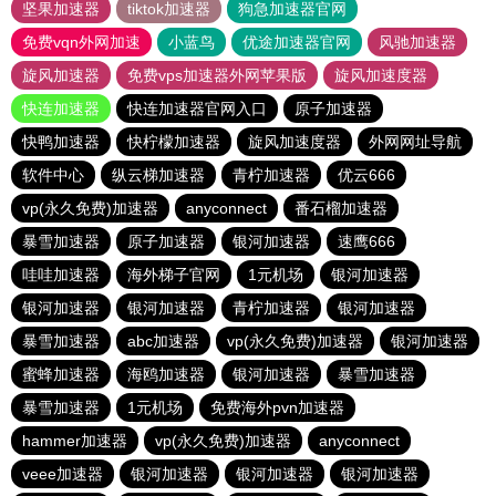
坚果加速器
tiktok加速器
狗急加速器官网
免费vqn外网加速
小蓝鸟
优途加速器官网
风驰加速器
旋风加速器
免费vps加速器外网苹果版
旋风加速度器
快连加速器
快连加速器官网入口
原子加速器
快鸭加速器
快柠檬加速器
旋风加速度器
外网网址导航
软件中心
纵云梯加速器
青柠加速器
优云666
vp(永久免费)加速器
anyconnect
番石榴加速器
暴雪加速器
原子加速器
银河加速器
速鹰666
哇哇加速器
海外梯子官网
1元机场
银河加速器
银河加速器
银河加速器
青柠加速器
银河加速器
暴雪加速器
abc加速器
vp(永久免费)加速器
银河加速器
蜜蜂加速器
海鸥加速器
银河加速器
暴雪加速器
暴雪加速器
1元机场
免费海外pvn加速器
hammer加速器
vp(永久免费)加速器
anyconnect
veee加速器
银河加速器
银河加速器
银河加速器