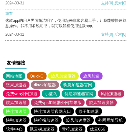
2024-03-31
支持
[0]
反对
[0]
游客
这款app的用户界面简洁明了，使用起来非常容易上手，让我能够快速熟
悉操作。我不用看说明书，就可以轻松使用这款app。
2024-03-31
支持
[0]
反对
[0]
友情链接
网站地图
QuickQ
旋风加速度器
旋风加速
坚果加速器
tiktok加速器
狗急加速器官网
免费vqn外网加速
小蓝鸟
优途加速器官网
风驰加速器
旋风加速器
免费vps加速器外网苹果版
旋风加速度器
快连加速器
快连加速器官网入口
原子加速器
快鸭加速器
快柠檬加速器
旋风加速度器
外网网址导航
软件中心
纵云梯加速器
青柠加速器
优云666