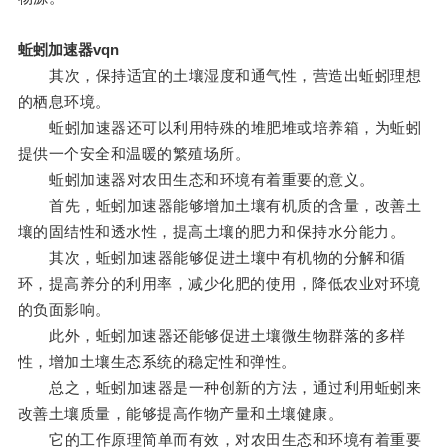
蚯蚓加速器vqn
其次，保持适宜的土壤湿度和通气性，营造出蚯蚓理想
的栖息环境。
蚯蚓加速器还可以利用特殊的堆肥堆或培养箱，为蚯蚓
提供一个安全和温暖的繁殖场所。
蚯蚓加速器对农田生态和环境有着重要的意义。
首先，蚯蚓加速器能够增加土壤有机质的含量，改善土
壤的固结性和透水性，提高土壤的肥力和保持水分能力。
其次，蚯蚓加速器能够促进土壤中有机物的分解和循
环，提高养分的利用率，减少化肥的使用，降低农业对环境
的负面影响。
此外，蚯蚓加速器还能够促进土壤微生物群落的多样
性，增加土壤生态系统的稳定性和弹性。
总之，蚯蚓加速器是一种创新的方法，通过利用蚯蚓来
改善土壤质量，能够提高作物产量和土壤健康。
它的工作原理简单而有效，对农田生态和环境有着重要