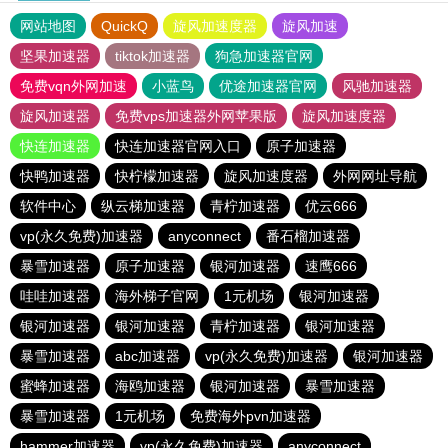
网站地图
QuickQ
旋风加速度器
旋风加速
坚果加速器
tiktok加速器
狗急加速器官网
免费vqn外网加速
小蓝鸟
优途加速器官网
风驰加速器
旋风加速器
免费vps加速器外网苹果版
旋风加速度器
快连加速器
快连加速器官网入口
原子加速器
快鸭加速器
快柠檬加速器
旋风加速度器
外网网址导航
软件中心
纵云梯加速器
青柠加速器
优云666
vp(永久免费)加速器
anyconnect
番石榴加速器
暴雪加速器
原子加速器
银河加速器
速鹰666
哇哇加速器
海外梯子官网
1元机场
银河加速器
银河加速器
银河加速器
青柠加速器
银河加速器
暴雪加速器
abc加速器
vp(永久免费)加速器
银河加速器
蜜蜂加速器
海鸥加速器
银河加速器
暴雪加速器
暴雪加速器
1元机场
免费海外pvn加速器
hammer加速器
vp(永久免费)加速器
anyconnect