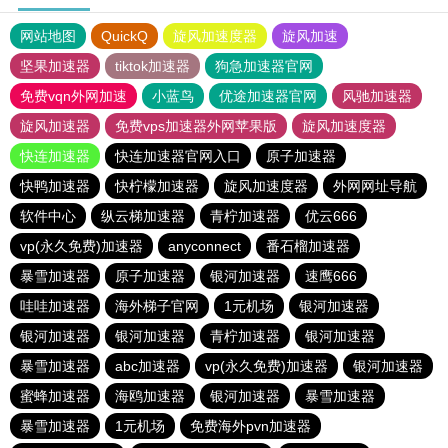
网站地图
QuickQ
旋风加速度器
旋风加速
坚果加速器
tiktok加速器
狗急加速器官网
免费vqn外网加速
小蓝鸟
优途加速器官网
风驰加速器
旋风加速器
免费vps加速器外网苹果版
旋风加速度器
快连加速器
快连加速器官网入口
原子加速器
快鸭加速器
快柠檬加速器
旋风加速度器
外网网址导航
软件中心
纵云梯加速器
青柠加速器
优云666
vp(永久免费)加速器
anyconnect
番石榴加速器
暴雪加速器
原子加速器
银河加速器
速鹰666
哇哇加速器
海外梯子官网
1元机场
银河加速器
银河加速器
银河加速器
青柠加速器
银河加速器
暴雪加速器
abc加速器
vp(永久免费)加速器
银河加速器
蜜蜂加速器
海鸥加速器
银河加速器
暴雪加速器
暴雪加速器
1元机场
免费海外pvn加速器