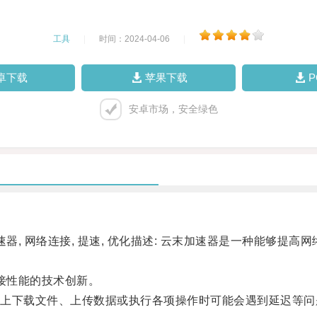
工具
|
时间：2024-04-06
|
卓下载
苹果下载
安卓市场，安全绿色
, 网络连接, 提速, 优化描述: 云末加速器是一种能够提
接性能的技术创新。
下载文件、上传数据或执行各项操作时可能会遇到延迟等问