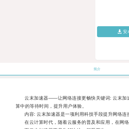
安
简介
云末加速器——让网络连接更畅快关键词: 云末加速器
算中的等待时间，提升用户体验。
内容: 云末加速器是一项利用科技手段提升网络连
在云计算时代，随着云服务的普及和应用，在网络上