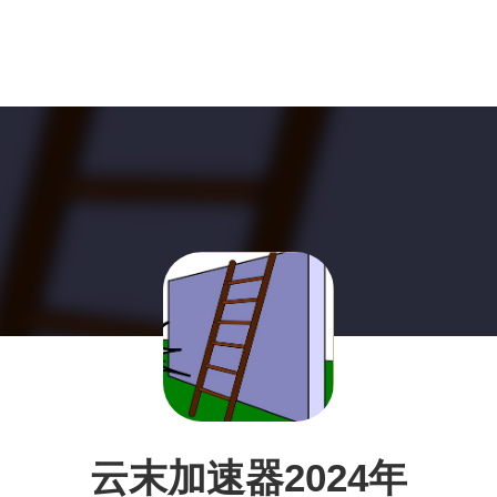
云末加速器2024年