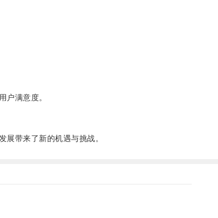
用户满意度。
发展带来了新的机遇与挑战。