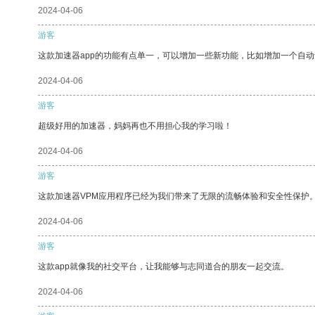
2024-04-06
游客
这款加速器app的功能有点单一，可以增加一些新功能，比如增加一个自
2024-04-06
游客
超级好用的加速器，妈妈再也不用担心我的学习啦！
2024-04-06
游客
这款加速器VPM应用程序已经为我们带来了无限的流畅体验和安全性保护
2024-04-06
游客
这款app就像我的社交平台，让我能够与志同道合的朋友一起交流。
2024-04-06