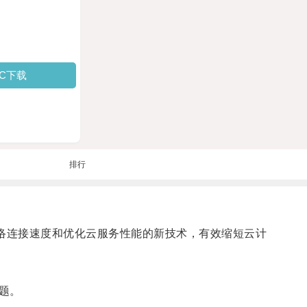
PC下载
排行
高网络连接速度和优化云服务性能的新技术，有效缩短云计
题。