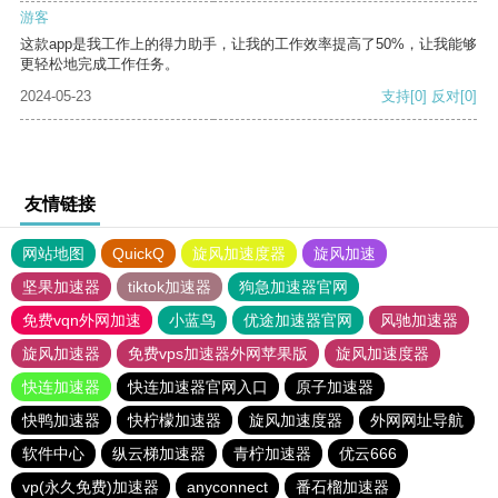
游客
这款app是我工作上的得力助手，让我的工作效率提高了50%，让我能够
更轻松地完成工作任务。
2024-05-23
支持
[0]
反对
[0]
友情链接
网站地图
QuickQ
旋风加速度器
旋风加速
坚果加速器
tiktok加速器
狗急加速器官网
免费vqn外网加速
小蓝鸟
优途加速器官网
风驰加速器
旋风加速器
免费vps加速器外网苹果版
旋风加速度器
快连加速器
快连加速器官网入口
原子加速器
快鸭加速器
快柠檬加速器
旋风加速度器
外网网址导航
软件中心
纵云梯加速器
青柠加速器
优云666
vp(永久免费)加速器
anyconnect
番石榴加速器