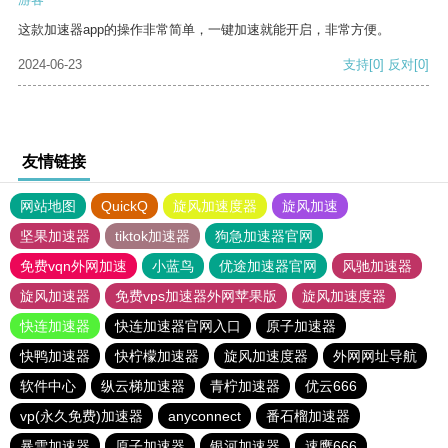
这款加速器app的操作非常简单，一键加速就能开启，非常方便。
2024-06-23
支持
[0]
反对
[0]
友情链接
网站地图
QuickQ
旋风加速度器
旋风加速
坚果加速器
tiktok加速器
狗急加速器官网
免费vqn外网加速
小蓝鸟
优途加速器官网
风驰加速器
旋风加速器
免费vps加速器外网苹果版
旋风加速度器
快连加速器
快连加速器官网入口
原子加速器
快鸭加速器
快柠檬加速器
旋风加速度器
外网网址导航
软件中心
纵云梯加速器
青柠加速器
优云666
vp(永久免费)加速器
anyconnect
番石榴加速器
暴雪加速器
原子加速器
银河加速器
速鹰666