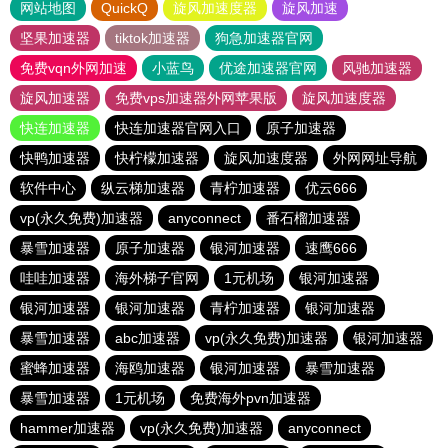
网站地图
QuickQ
旋风加速度器
旋风加速
坚果加速器
tiktok加速器
狗急加速器官网
免费vqn外网加速
小蓝鸟
优途加速器官网
风驰加速器
旋风加速器
免费vps加速器外网苹果版
旋风加速度器
快连加速器
快连加速器官网入口
原子加速器
快鸭加速器
快柠檬加速器
旋风加速度器
外网网址导航
软件中心
纵云梯加速器
青柠加速器
优云666
vp(永久免费)加速器
anyconnect
番石榴加速器
暴雪加速器
原子加速器
银河加速器
速鹰666
哇哇加速器
海外梯子官网
1元机场
银河加速器
银河加速器
银河加速器
青柠加速器
银河加速器
暴雪加速器
abc加速器
vp(永久免费)加速器
银河加速器
蜜蜂加速器
海鸥加速器
银河加速器
暴雪加速器
暴雪加速器
1元机场
免费海外pvn加速器
hammer加速器
vp(永久免费)加速器
anyconnect