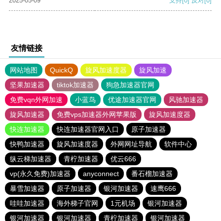
2025-05-09
支持
[0]
反对
[0]
友情链接
网站地图
QuickQ
旋风加速度器
旋风加速
坚果加速器
tiktok加速器
狗急加速器官网
免费vqn外网加速
小蓝鸟
优途加速器官网
风驰加速器
旋风加速器
免费vps加速器外网苹果版
旋风加速度器
快连加速器
快连加速器官网入口
原子加速器
快鸭加速器
旋风加速度器
外网网址导航
软件中心
纵云梯加速器
青柠加速器
优云666
vp(永久免费)加速器
anyconnect
番石榴加速器
暴雪加速器
原子加速器
银河加速器
速鹰666
哇哇加速器
海外梯子官网
1元机场
银河加速器
银河加速器
银河加速器
青柠加速器
银河加速器