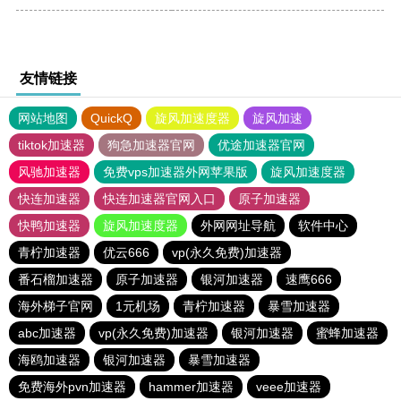
友情链接
网站地图
QuickQ
旋风加速度器
旋风加速
tiktok加速器
狗急加速器官网
优途加速器官网
风驰加速器
免费vps加速器外网苹果版
旋风加速度器
快连加速器
快连加速器官网入口
原子加速器
快鸭加速器
旋风加速度器
外网网址导航
软件中心
青柠加速器
优云666
vp(永久免费)加速器
番石榴加速器
原子加速器
银河加速器
速鹰666
海外梯子官网
1元机场
青柠加速器
暴雪加速器
abc加速器
vp(永久免费)加速器
银河加速器
蜜蜂加速器
海鸥加速器
银河加速器
暴雪加速器
免费海外pvn加速器
hammer加速器
veee加速器