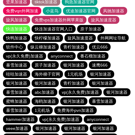
坚果加速器
tiktok加速器
狗急加速器官网
免费vqn外网加速
小蓝鸟
优途加速器官网
风驰加速器
旋风加速器
免费vps加速器外网苹果版
旋风加速度器
快连加速器
快连加速器官网入口
原子加速器
快鸭加速器
快柠檬加速器
旋风加速度器
外网网址导航
软件中心
纵云梯加速器
青柠加速器
优云666
vp(永久免费)加速器
anyconnect
番石榴加速器
暴雪加速器
原子加速器
银河加速器
速鹰666
哇哇加速器
海外梯子官网
1元机场
银河加速器
银河加速器
银河加速器
青柠加速器
银河加速器
暴雪加速器
abc加速器
vp(永久免费)加速器
银河加速器
蜜蜂加速器
海鸥加速器
银河加速器
暴雪加速器
暴雪加速器
1元机场
免费海外pvn加速器
hammer加速器
vp(永久免费)加速器
anyconnect
veee加速器
银河加速器
银河加速器
银河加速器