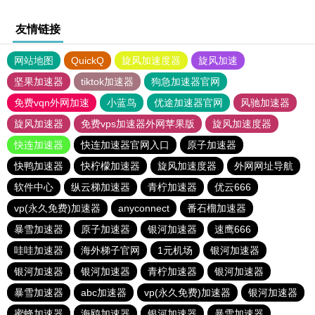
友情链接
网站地图
QuickQ
旋风加速度器
旋风加速
坚果加速器
tiktok加速器
狗急加速器官网
免费vqn外网加速
小蓝鸟
优途加速器官网
风驰加速器
旋风加速器
免费vps加速器外网苹果版
旋风加速度器
快连加速器
快连加速器官网入口
原子加速器
快鸭加速器
快柠檬加速器
旋风加速度器
外网网址导航
软件中心
纵云梯加速器
青柠加速器
优云666
vp(永久免费)加速器
anyconnect
番石榴加速器
暴雪加速器
原子加速器
银河加速器
速鹰666
哇哇加速器
海外梯子官网
1元机场
银河加速器
银河加速器
银河加速器
青柠加速器
银河加速器
暴雪加速器
abc加速器
vp(永久免费)加速器
银河加速器
蜜蜂加速器
海鸥加速器
银河加速器
暴雪加速器