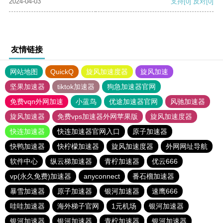
2024-04-03
支持
[0]
反对
[0]
友情链接
网站地图
QuickQ
旋风加速度器
旋风加速
坚果加速器
tiktok加速器
狗急加速器官网
免费vqn外网加速
小蓝鸟
优途加速器官网
风驰加速器
旋风加速器
免费vps加速器外网苹果版
旋风加速度器
快连加速器
快连加速器官网入口
原子加速器
快鸭加速器
快柠檬加速器
旋风加速度器
外网网址导航
软件中心
纵云梯加速器
青柠加速器
优云666
vp(永久免费)加速器
anyconnect
番石榴加速器
暴雪加速器
原子加速器
银河加速器
速鹰666
哇哇加速器
海外梯子官网
1元机场
银河加速器
银河加速器
银河加速器
青柠加速器
银河加速器